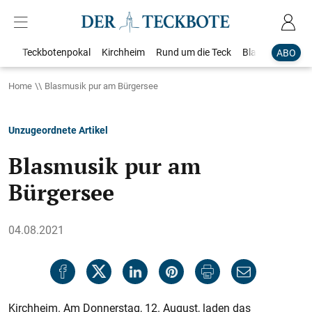
Teckbotenpokal
Kirchheim
Rund um die Teck
Blaulicht
Loka
ABO
Home
Blasmusik pur am Bürgersee
Unzugeordnete Artikel
Blasmusik pur am
Bürgersee
04.08.2021
Kirchheim. Am Donnerstag, 12. August, laden das