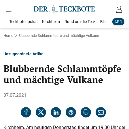
Teckbotenpokal
Kirchheim
Rund um die Teck
Blaulicht
Loka
ABO
Home
Blubbernde Schlammtöpfe und mächtige Vulkane
Unzugeordnete Artikel
Blubbernde Schlammtöpfe
und mächtige Vulkane
07.07.2021
Kirchheim. Am heutigen Donnerstag findet um 19.30 Uhr der