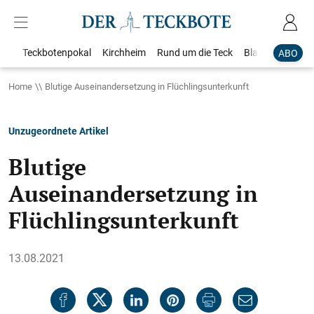
Teckbotenpokal
Kirchheim
Rund um die Teck
Blaulicht
Loka
ABO
Home
Blutige Auseinandersetzung in Flüchlingsunterkunft
Unzugeordnete Artikel
Blutige
Auseinandersetzung in
Flüchlingsunterkunft
13.08.2021