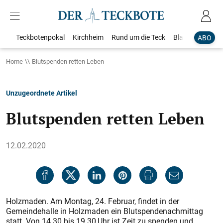
Teckbotenpokal
Kirchheim
Rund um die Teck
Blaulicht
Loka
ABO
Home
Blutspenden retten Leben
Unzugeordnete Artikel
Blutspenden retten Leben
12.02.2020
Holzmaden. Am Montag, 24. Februar, findet in der
Gemeindehalle in Holzmaden ein Blutspendenachmittag
statt. Von 14.30 bis 19.30 Uhr ist Zeit zu spenden und