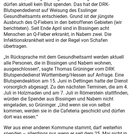
dürfen aktuell kein Blut spenden. Das hat der DRK-
Blutspendedienst auf Weisung des Esslinger
Gesundheitsamts entschieden. Grund ist der jüngste
Ausbruch des Q-Fiebers in den betroffenen Gebieten (wir
berichteten). Seit Ende April sind in Bissingen acht
Menschen an Q-Fieber erkrankt, in Nabern zwei. Die
Infektionskrankheit wird in der Regel von Schafen
übertragen.
„In Rücksprache mit dem Gesundheitsamt werden aktuell
alle Personen, die in Bissingen und Nabern wohnen,
ausgeschlossen“, sagte Thomas Grüninger vom DRK
Blutspendedienst Württemberg/Hessen auf Anfrage. Eine
Blutspendeaktion am 15. Juni in Dettingen hatte der Dienst
vorsorglich abgesagt. Zu den nächsten Terminen, die am 4.
Juli in Holzmaden und am 7. Juli in Römerstein stattfinden,
würden die Spender aus Bissingen und Nabern nicht
eingeladen, so Grüninger. „Und wenn sie von selbst
kommen, werden sie in die Cafeteria geschickt und dürfen
dort was essen.“
Wer aus einer anderen Kommune stammt, darf weiterhin
spenden – allerdings nur, wenn er seit dem 25. Mai nicht in