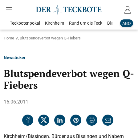
Teckbotenpokal
Kirchheim
Rund um die Teck
Blaulicht
Loka
ABO
Home
Blutspendeverbot wegen Q-Fiebers
Newsticker
Blutspendeverbot wegen Q-
Fiebers
16.06.2011
Kirchheim/Bissingen. Bürger aus Bissingen und Nabern