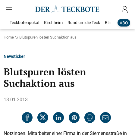
Teckbotenpokal
Kirchheim
Rund um die Teck
Blaulicht
Loka
ABO
Home
Blutspuren lösten Suchaktion aus
Newsticker
Blutspuren lösten
Suchaktion aus
13.01.2013
Notzingen. Mitarbeiter einer Firma in der Siemensstraße in