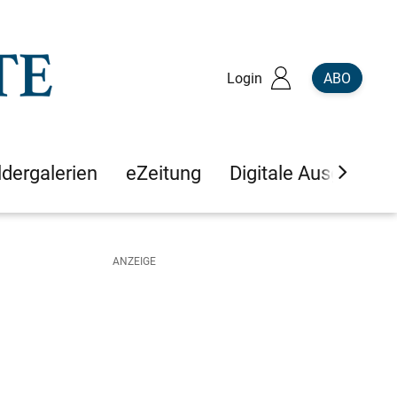
Login
ABO
ldergalerien
eZeitung
Digitale Ausgaben