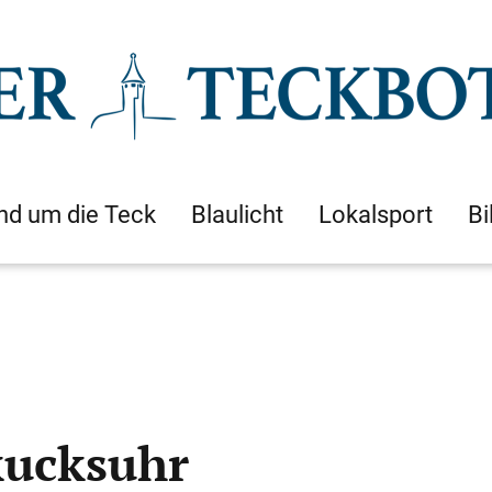
nd um die Teck
Blaulicht
Lokalsport
Bi
kucksuhr