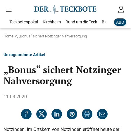
Teckbotenpokal
Kirchheim
Rund um die Teck
Blaulicht
Loka
ABO
Home
„Bonus“ sichert Notzinger Nahversorgung
Unzugeordnete Artikel
„Bonus“ sichert Notzinger
Nahversorgung
11.03.2020
Notzingen. Im Ortskern von Notzingen eröffnet heute der