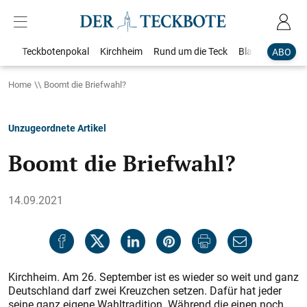
Teckbotenpokal
Kirchheim
Rund um die Teck
Blaulicht
Loka
ABO
Home
Boomt die Briefwahl?
Unzugeordnete Artikel
Boomt die Briefwahl?
14.09.2021
Kirchheim. Am 26. September ist es wieder so weit und ganz
Deutschland darf zwei Kreuzchen setzen. Dafür hat jeder
seine ganz eigene Wahltradition. Während die einen noch