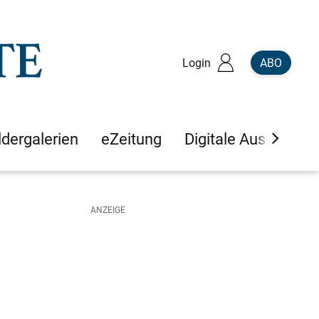
Login
ABO
ldergalerien
eZeitung
Digitale Ausgaben