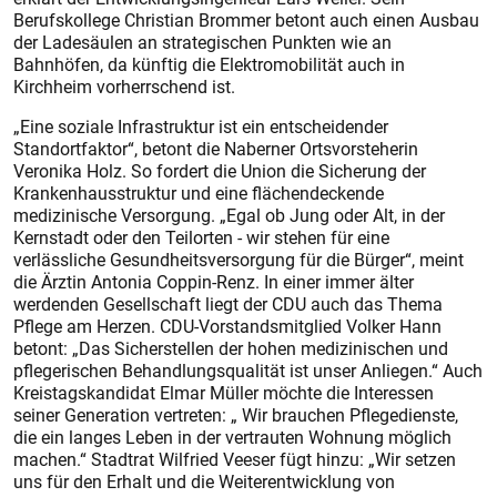
Berufskollege Christian Brommer betont auch einen Ausbau
der Ladesäulen an strategischen Punkten wie an
Bahnhöfen, da künftig die Elektromobilität auch in
Kirchheim vorherrschend ist.
„Eine soziale Infrastruktur ist ein entscheidender
Standortfaktor“, betont die Naberner Ortsvorsteherin
Veronika Holz. So fordert die Union die Sicherung der
Krankenhausstruktur und eine flächendeckende
medizinische Versorgung. „Egal ob Jung oder Alt, in der
Kernstadt oder den Teilorten - wir stehen für eine
verlässliche Gesundheitsversorgung für die Bürger“, meint
die Ärztin Antonia Coppin-Renz. In einer immer älter
werdenden Gesellschaft liegt der CDU auch das Thema
Pflege am Herzen. CDU-Vorstandsmitglied Volker Hann
betont: „Das Sicherstellen der hohen medizinischen und
pflegerischen Behandlungsqualität ist unser Anliegen.“ Auch
Kreistagskandidat Elmar Müller möchte die Interessen
seiner Generation vertreten: „ Wir brauchen Pflegedienste,
die ein langes Leben in der vertrauten Wohnung möglich
machen.“ Stadtrat Wilfried Veeser fügt hinzu: „Wir setzen
uns für den Erhalt und die Weiterentwicklung von