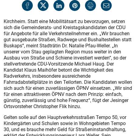
Kirchheim. Statt eine Mobilitätsart zu bevorzugen, setzen
sich die Gemeinderats- und Kreistagskandidaten der CDU
für Angebote für alle Verkehrsteilnehmer ein. „Wir brauchen
gut ausgebaute Straßen, Radwege und Bushaltestellen statt
Buskaps“, meint Stadträtin Dr. Natalie Pfau-Weller. „In
unserer vom Stau geplagten Region muss weiter in den
Ausbau von Straße und Schiene investiert werden“, so der
stellvertretende CDU-Vorsitzende Michael Haug. Der
Kandidat Klaus Maihöfer betont die Wichtigkeit des
Radverkehrs, insbesondere ausreichende
Fahrradabstellplätze in den Teilorten. Die Kandidaten wollen
sich auch für einen zuverlässigen ÖPNV einsetzen. „Wir sind
für einen attraktiveren ÖPNV nach dem Prinzip: einfach,
günstig, zuverlässig und hohe Frequenz“, fügt der Jesinger
Ortsvorsteher Christopher Flik hinzu.
Gelten solle auf den Hauptverkehrsstraßen Tempo 50, vor
Kindergärten und Schulen sowie in Wohngebieten Tempo
30, und es brauche mehr Geld für Straßeninstandhaltung,
erklärt der Entwicklungsingenieur Lars Weller. Sein