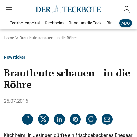
Teckbotenpokal
Kirchheim
Rund um die Teck
Blaulicht
Loka
ABO
Home
Brautleute schauen in die Röhre
Newsticker
Brautleute schauen in die
Röhre
25.07.2016
Kirchheim. In Jesingen dürfte ein frischgebackenes Ehepaar