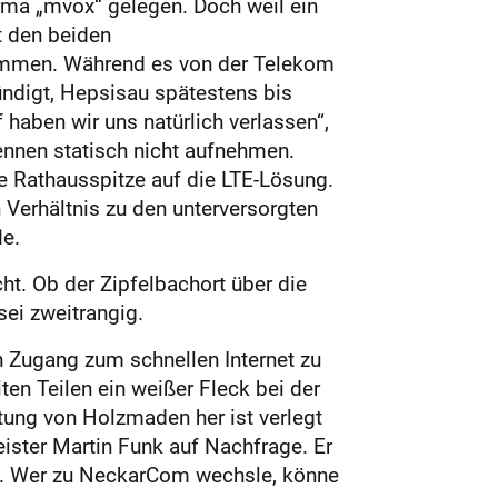
irma „mvox“ gelegen. Doch weil ein
t den beiden
mmen. Während es von der Telekom
ndigt, Hepsisau spätestens bis
aben wir uns natürlich verlassen“,
tennen statisch nicht aufnehmen.
e Rathausspitze auf die LTE-Lösung.
n Verhältnis zu den unterversorgten
le.
t. Ob der Zipfelbachort über die
ei zweitrangig.
 Zugang zum schnellen Internet zu
ten Teilen ein weißer Fleck bei der
ung von Holzmaden her ist verlegt
ster Martin Funk auf Nachfrage. Er
en. Wer zu NeckarCom wechsle, könne