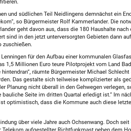
itieren.
hen und südlichen Teil Neidlingens demnächst ein End
kom“, so Bürgermeister Rolf Kammerlander. Die notw
lander geht davon aus, dass die 180 Haushalte nach
 sind in den jetzt unterversorgten Gebieten dann auf
o zuschießen.
 Lenningen für den Aufbau einer kommunalen Glasfaser
 1,5 Millionen Euro teure Pilotprojekt vom Land Ba
 hintendran“, räumte Bürgermeister Michael Schlecht
den. Das gestalte sich teilweise komplizierter als g
er Planung nicht überall in den Gehwegen verlegen, 
 bauliche Seite im dritten Quartal erledigt ist.“ Im n
 ist optimistisch, dass die Kommune auch diese letzt
bindung über viele Jahre auch Ochsenwang. Doch seit e
r Telekom aufgestellter Richtfunkmast neben dem Hoc