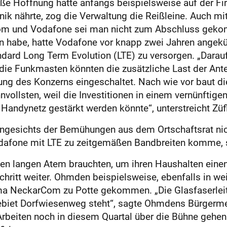
 Große Hoffnung hatte anfangs beispielsweise auf der F
ik nährte, zog die Verwaltung die Reißleine. Auch mi
om und Vodafone sei man nicht zum Abschluss geko
n habe, hatte Vodafone vor knapp zwei Jahren angekü
rd Long Term Evolution (LTE) zu versorgen. „Darauf h
n, die Funkmasten könnten die zusätzliche Last der An
ng des Konzerns eingeschaltet. Nach wie vor baut di
vollsten, weil die Investitionen in einem vernünftige
Handynetz gestärkt werden könnte“, unterstreicht Züf
ngesichts der Bemühungen aus dem Ortschaftsrat nich
dafone mit LTE zu zeitgemäßen Bandbreiten komme, s
en langen Atem brauchten, um ihren Haushalten einen
hritt weiter. Ohmden beispielsweise, ebenfalls in wei
rma NeckarCom zu Potte gekommen. „Die Glasfaserleit
ebiet Dorfwiesenweg steht“, sagte Ohmdens Bürgermei
 Arbeiten noch in diesem Quartal über die Bühne geh