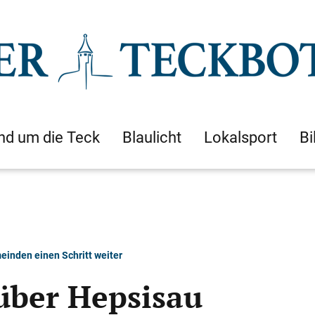
nd um die Teck
Blaulicht
Lokalsport
Bi
einden einen Schritt weiter
über Hepsisau