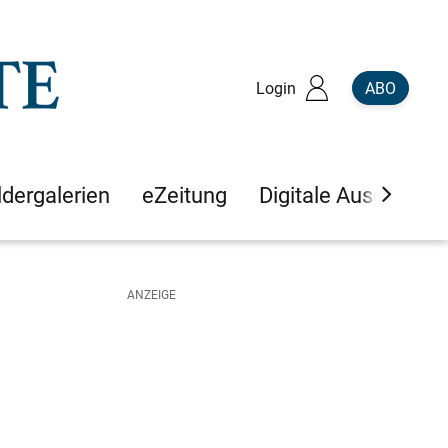
Login
ABO
ldergalerien
eZeitung
Digitale Ausgaben