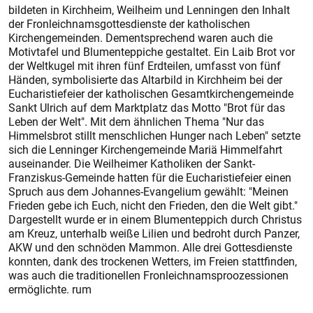
bildeten in Kirchheim, Weilheim und Lenningen den Inhalt
der Fronleichnamsgottesdienste der katholischen
Kirchengemeinden. Dementsprechend waren auch die
Motivtafel und Blumenteppiche gestaltet. Ein Laib Brot vor
der Weltkugel mit ihren fünf Erdteilen, umfasst von fünf
Händen, symbolisierte das Altarbild in Kirchheim bei der
Eucharistiefeier der katholischen Gesamtkirchengemeinde
Sankt Ulrich auf dem Marktplatz das Motto "Brot für das
Leben der Welt". Mit dem ähnlichen Thema "Nur das
Himmelsbrot stillt menschlichen Hunger nach Leben" setzte
sich die Lenninger Kirchengemeinde Mariä Himmelfahrt
auseinander. Die Weilheimer Katholiken der Sankt-
Franziskus-Gemeinde hatten für die Eucharistiefeier einen
Spruch aus dem Johannes-Evangelium gewählt: "Meinen
Frieden gebe ich Euch, nicht den Frieden, den die Welt gibt."
Dargestellt wurde er in einem Blumenteppich durch Christus
am Kreuz, unterhalb weiße Lilien und bedroht durch Panzer,
AKW und den schnöden Mammon. Alle drei Gottesdienste
konnten, dank des trockenen Wetters, im Freien stattfinden,
was auch die traditionellen Fronleichnamsproozessionen
ermöglichte. rum