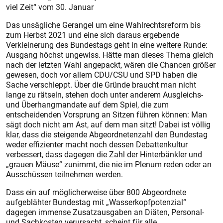
viel Zeit“ vom 30. Januar
Das unsägliche Gerangel um eine Wahlrechtsreform bis
zum Herbst 2021 und eine sich daraus ergebende
Verkleinerung des Bundestags geht in eine weitere Runde:
Ausgang höchst ungewiss. Hätte man dieses Thema gleich
nach der letzten Wahl angepackt, wären die Chancen größer
gewesen, doch vor allem CDU/CSU und SPD haben die
Sache verschleppt. Über die Gründe braucht man nicht
lange zu rätseln, stehen doch unter anderem Ausgleichs-
und Überhangmandate auf dem Spiel, die zum
entscheidenden Vorsprung an Sitzen führen können: Man
sägt doch nicht am Ast, auf dem man sitzt! Dabei ist völlig
klar, dass die steigende Abgeordnetenzahl den Bundestag
weder effizienter macht noch dessen Debattenkultur
verbessert, dass dagegen die Zahl der Hinterbänkler und
„grauen Mäuse“ zunimmt, die nie im Plenum reden oder an
Ausschüssen teilnehmen werden.
Dass ein auf möglicherweise über 800 Abgeordnete
aufgeblähter Bundestag mit „Wasserkopfpotenzial“
dagegen immense Zusatzausgaben an Diäten, Personal-
und Sachkosten verursacht, scheint für alle