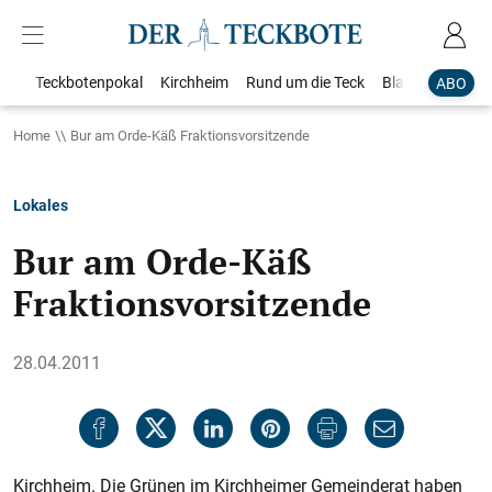
Teckbotenpokal
Kirchheim
Rund um die Teck
Blaulicht
Loka
ABO
Home
Bur am Orde-Käß Fraktionsvorsitzende
Lokales
Bur am Orde-Käß
Fraktionsvorsitzende
28.04.2011
Kirchheim. Die Grünen im Kirchheimer Gemeinderat haben