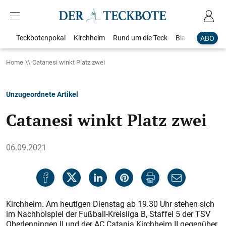
Teckbotenpokal
Kirchheim
Rund um die Teck
Blaulicht
Loka
ABO
Home
Catanesi winkt Platz zwei
Unzugeordnete Artikel
Catanesi winkt Platz zwei
06.09.2021
Kirchheim. Am heutigen Dienstag ab 19.30 Uhr stehen sich
im Nachholspiel der Fußball-Kreisliga B, Staffel 5 der TSV
Oberlenningen II und der AC Catania Kirchheim II gegenüber.