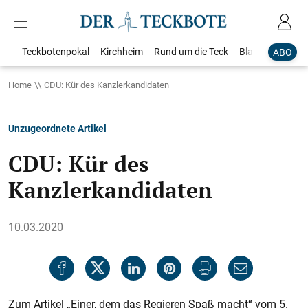
Teckbotenpokal
Kirchheim
Rund um die Teck
Blaulicht
Loka
ABO
Home
CDU: Kür des Kanzlerkandidaten
Unzugeordnete Artikel
CDU: Kür des
Kanzlerkandidaten
10.03.2020
Zum Artikel „Einer, dem das Regieren Spaß macht“ vom 5.