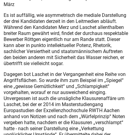
März
Es ist auffällig, wie asymmetrisch die mediale Darstellung
der drei Kandidaten derzeit in den Leitmedien abläuft.
Während den Kandidaten Merz und Laschet allenthalben
breiter Raum gewährt wird, findet der durchaus respektable
Bewerber Röttgen eigentlich nur am Rande statt. Dieser
kann aber in punkto intellektueller Potenz, Rhetorik,
sachlicher Versiertheit und staatsmännischem Auftreten
den beiden anderen mit Sicherheit das Wasser reichen, er
übertrifft sie vielleicht sogar.
Dagegen bot Laschet in der Vergangenheit eine Reihe von
Angriffsflächen. So wurde ihm zum Beispiel im „Spiegel“
eine „gewisse Gemütlichkeit“ und „Schlampigkeit“
vorgehalten, worauf er nur ausweichend einging.
Unvergessen ist auch die unsägliche Klausurenaffäre um
Laschet, bei der er 2014 im Masterstudiengang
Europastudien der Exzellenzhochschule RWTH Aachen
anhand von Notizen und nach dem „Würfelprinzip“ Noten
vergeben hatte, nachdem er die Klausuren „verschlampt“
hatte - nach seiner Darstellung eine „Verkettung
unglücklicher Umstände“. Er übermittelte dabei der