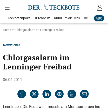
Teckbotenpokal
Kirchheim
Rund um die Teck
Blaulicht
Loka
ABO
Home
Chlorgasalarm im Lenninger Freibad
Newsticker
Chlorgasalarm im
Lenninger Freibad
06.06.2011
Lenningen. Die Feuerwehr musste am Montagmorgen ins