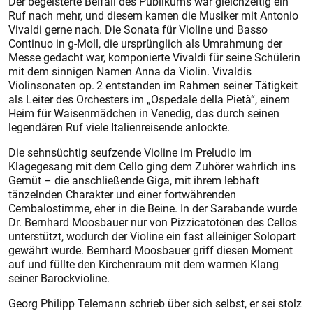
Der begeisterte Beifall des Publikums war gleichzeitig ein
Ruf nach mehr, und diesem kamen die Musiker mit Antonio
Vivaldi gerne nach. Die Sonata für Violine und Basso
Continuo in g-Moll, die ursprünglich als Umrahmung der
Messe gedacht war, komponierte Vivaldi für seine Schülerin
mit dem sinnigen Namen Anna da Violin. Vivaldis
Violinsonaten op. 2 entstanden im Rahmen seiner Tätigkeit
als Leiter des Orchesters im „Ospedale della Pietà“, einem
Heim für Waisenmädchen in Venedig, das durch seinen
legendären Ruf viele Italienreisende anlockte.
Die sehnsüchtig seufzende Violine im Preludio im
Klagegesang mit dem Cello ging dem Zuhörer wahrlich ins
Gemüt – die anschließende Giga, mit ihrem lebhaft
tänzelnden Charakter und einer fortwährenden
Cembalostimme, eher in die Beine. In der Sarabande wurde
Dr. Bernhard Moosbauer nur von Pizzicatotönen des Cellos
unterstützt, wodurch der Violine ein fast alleiniger Solopart
gewährt wurde. Bernhard Moosbauer griff diesen Moment
auf und füllte den Kirchenraum mit dem warmen Klang
seiner Barockvioline.
Georg Philipp Telemann schrieb über sich selbst, er sei stolz