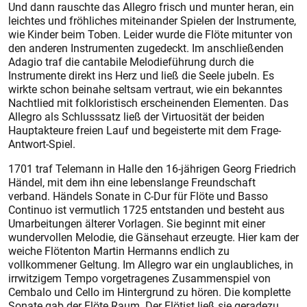
Und dann rauschte das Allegro frisch und munter heran, ein
leichtes und fröhliches miteinander Spielen der Instrumente,
wie Kinder beim Toben. Leider wurde die Flöte mitunter von
den anderen Instrumenten zugedeckt. Im anschließenden
Adagio traf die cantabile Melodieführung durch die
Instrumente direkt ins Herz und ließ die Seele jubeln. Es
wirkte schon beinahe seltsam vertraut, wie ein bekanntes
Nachtlied mit folkloristisch erscheinenden Elementen. Das
Allegro als Schlusssatz ließ der Virtuosität der beiden
Hauptakteure freien Lauf und begeisterte mit dem Frage-
Antwort-Spiel.
1701 traf Telemann in Halle den 16-jährigen Georg Friedrich
Händel, mit dem ihn eine lebenslange Freundschaft
verband. Händels Sonate in C-Dur für Flöte und Basso
Continuo ist vermutlich 1725 entstanden und besteht aus
Umarbeitungen älterer Vorlagen. Sie beginnt mit einer
wundervollen Melodie, die Gänsehaut erzeugte. Hier kam der
weiche Flötenton Martin Hermanns endlich zu
vollkommener Geltung. Im Allegro war ein unglaubliches, in
irrwitzigem Tempo vorgetragenes Zusammenspiel von
Cembalo und Cello im Hintergrund zu hören. Die komplette
Sonate gab der Flöte Raum. Der Flötist ließ sie geradezu