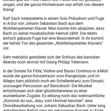
singen, und der ganze Kirchenraum war erfüllt von diesem
Klang!
Ralf Sach interpretierte in einem Solo Präludium und Fuge
in A-Dur von Johann Sebastian Bach aus dem
Wohltemperierten Klavier. Man konnte ihm abspüren, dass
Bach zu seiner musikalischen Heimat zählt. Die relativ
einfach gebaute Fuge hat eine Besonderheit: In ihr kommt
der tiefste Ton des gesamten „Wohltemperierten Klaviers“
vor.
Sehr melodiös gestaltete sich der Schluss des barocken
Abends noch einmal mit Georg Philipp Telemann.
In der Sonate für Flöte, Violine und Basso Continuo in d-Moll
wurde der ganze Konzertraum zum Klangkörper, und im
Allegro kam plötzlich noch ein Schellenkranz zum Einsatz,
sozusagen Percussion auf Barockisch. Die Musiker
entschlossen sich aber glücklicherweise zu einer
wunderbaren Zugabe. Es erklang noch das weihnachtliche
„Kommst du nun, Jesu, vom Himmel herunter“, eine
Choralbearbeitung von Johann Sebastian Bach. Unter lang
anhaltendem Beifall ging ein gelungenes Konzert zu Ende.