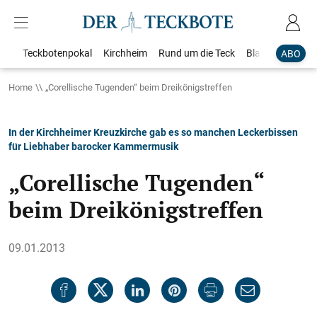
Teckbotenpokal
Kirchheim
Rund um die Teck
Blaulicht
Loka
ABO
Home
„Corellische Tugenden“ beim Dreikönigstreffen
In der Kirchheimer Kreuzkirche gab es so manchen Leckerbissen
für Liebhaber barocker Kammermusik
„Corellische Tugenden“
beim Dreikönigstreffen
09.01.2013