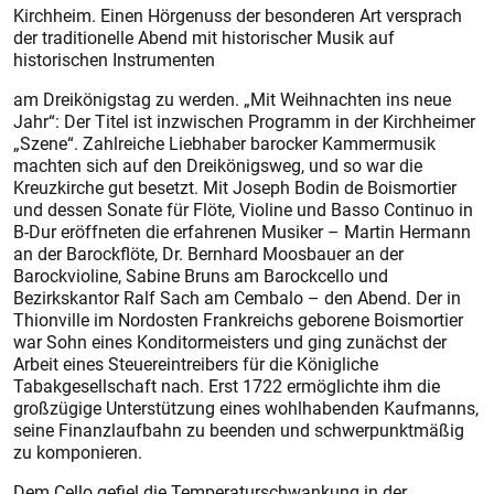
Kirchheim. Einen Hörgenuss der besonderen Art versprach
der traditionelle Abend mit historischer Musik auf
historischen Instrumenten
am Dreikönigstag zu werden. „Mit Weihnachten ins neue
Jahr“: Der Titel ist inzwischen Programm in der Kirchheimer
„Szene“. Zahlreiche Liebhaber barocker Kammermusik
machten sich auf den Dreikönigsweg, und so war die
Kreuzkirche gut besetzt. Mit Joseph Bodin de Boismortier
und dessen Sonate für Flöte, Violine und Basso Continuo in
B-Dur eröffneten die erfahrenen Musiker – Martin Hermann
an der Barockflöte, Dr. Bernhard Moosbauer an der
Barockvioline, Sabine Bruns am Barockcello und
Bezirkskantor Ralf Sach am Cembalo – den Abend. Der in
Thionville im Nordosten Frankreichs geborene Boismortier
war Sohn eines Konditormeisters und ging zunächst der
Arbeit eines Steuereintreibers für die Königliche
Tabakgesellschaft nach. Erst 1722 ermöglichte ihm die
großzügige Unterstützung eines wohlhabenden Kaufmanns,
seine Finanzlaufbahn zu beenden und schwerpunktmäßig
zu komponieren.
Dem Cello gefiel die Temperaturschwankung in der