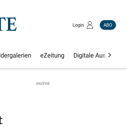
Login
ABO
ldergalerien
eZeitung
Digitale Ausgaben
t