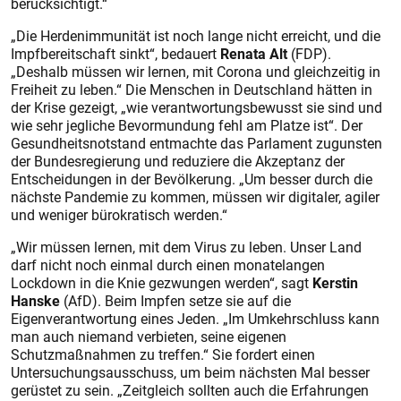
berücksichtigt.“
„Die Herdenimmunität ist noch lange nicht erreicht, und die
Impfbereitschaft sinkt“, bedauert
Renata Alt
(FDP).
„Deshalb müssen wir lernen, mit Corona und gleichzeitig in
Freiheit zu leben.“ Die Menschen in Deutschland hätten in
der Krise gezeigt, „wie verantwortungsbewusst sie sind und
wie sehr jegliche Bevormundung fehl am Platze ist“. Der
Gesundheitsnotstand entmachte das Parlament zugunsten
der Bundesregierung und reduziere die Akzeptanz der
Entscheidungen in der Bevölkerung. „Um besser durch die
nächste Pandemie zu kommen, müssen wir digitaler, agiler
und weniger bürokratisch werden.“
„Wir müssen lernen, mit dem Virus zu leben. Unser Land
darf nicht noch einmal durch einen monatelangen
Lockdown in die Knie gezwungen werden“, sagt
Kerstin
Hanske
(AfD). Beim Impfen setze sie auf die
Eigenverantwortung eines Jeden. „Im Umkehrschluss kann
man auch niemand verbieten, seine eigenen
Schutzmaßnahmen zu treffen.“ Sie fordert einen
Untersuchungsausschuss, um beim nächsten Mal besser
gerüstet zu sein. „Zeitgleich sollten auch die Erfahrungen