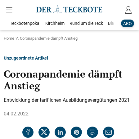
Teckbotenpokal
Kirchheim
Rund um die Teck
Blaulicht
Loka
ABO
Home
Coronapandemie dämpft Anstieg
Unzugeordnete Artikel
Coronapandemie dämpft
Anstieg
Entwicklung der tariflichen Ausbildungsvergütungen 2021
04.02.2022