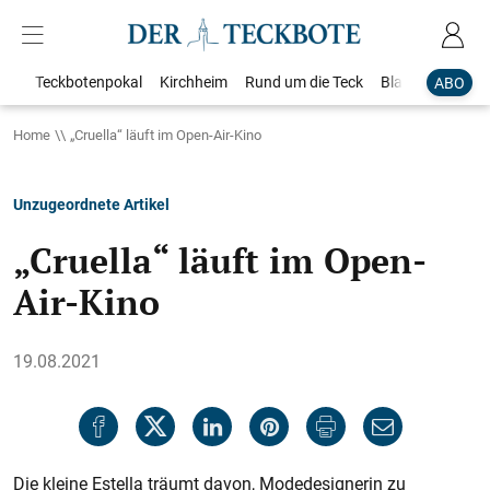
Teckbotenpokal
Kirchheim
Rund um die Teck
Blaulicht
Loka
ABO
Home
„Cruella“ läuft im Open-Air-Kino
Unzugeordnete Artikel
„Cruella“ läuft im Open-
Air-Kino
19.08.2021
Die kleine Estella träumt davon, Modedesignerin zu