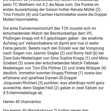
beim TC Weilheim mit 4:2 die Nase vorn. Die Punkte im
ersten Auswärtssieg der Saison holten Renate Müller (2),
Tina Fritschi (4) und Carmen Hammelehle sowie die Doppel
Müller/Hammelehle.
Die erste Damenmannschaft des TCK musste sich im
entscheidenden Match der Bezirksoberliga dem VfL
Pfullingen knapp mit 4:5 geschlagen geben - der ersehnte
Aufstieg auf Verbandsebene ist damit erst mal in weite
Ferne gerückt. Bereits nach den Einzeln war der Vorsprung
nach Siegen von Jasmin Siegler (2) und Romy Holl (6) bei
Zwei-Satz-Niederlagen von Gina Sophie Knapp (1) und Mina
Sziebert (5) sowie den entscheidenden Match-Tiebreak-
Niederlagen von Toni Ella Pörtner (3) und Greta Wölpper (4)
deutlich. Immerhin konnten Knapp/Pörtner (1) sowie das
erfahrene und spielfreie Damen-30-Doppel
Jorgussen/Richters (3) punkten, was allerdings nicht ganz
ausreichte, denn Siegler/Holl (2) gaben in zwei Sätzen zur
4:5-Heimniederlage ab.
Herren 40 chancenlos
Die Herren 40 (Bezirksklasse 2) hatten gegen den