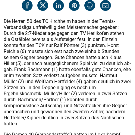
Die Herren 50 des TC Kirchheim haben in der Tennis-
Verbandsliga unfreiwillig den Meistermacher gegeben:
Durch die 2:7-Niederlage gegen den TV ­Herlikofen stehen
die Ostälbler bereits als Aufsteiger fest. In den Einzeln
konnte für den TCK nur Ralf Pörtner (3) punkten. Horst
Reichle (6) musste sich erst nach zweieinhalb Stunden
seinem Gegner beugen. Gute Chancen hatte auch Klaus
Hiller (5), der nach ausgeglichenem Spiel viel zu deutlich ab­
gab. Frank Bachmann (1) hatte ebenfalls gute Chancen, ehe
er im zweiten Satz verletzt aufgeben musste. Hartmut
Müller (2) und Wolfram Hertfelder (4) gaben deutlich in zwei
Sätzen ab. In den Doppeln ging es noch um
Ergebniskosmetik. Müller/Hiller (2) verloren in zwei Sätzen
durch. Bachmann/Pörtner (1) konnten durch
kompromisslose Aufschlag- und Netzattacken ihre Gegner
überraschen und gewannen den zweiten Zähler, nachdem
Hertfelder/Kipper deutlich in zwei Sätzen das Nachsehen
hatten.
Die Damen 40 (Verbandsstaffel) hatten im Lokalkampf