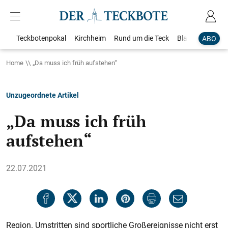
Teckbotenpokal
Kirchheim
Rund um die Teck
Blaulicht
Loka
ABO
Home
„Da muss ich früh aufstehen“
Unzugeordnete Artikel
„Da muss ich früh
aufstehen“
22.07.2021
Region. Umstritten sind sportliche Großereignisse nicht erst