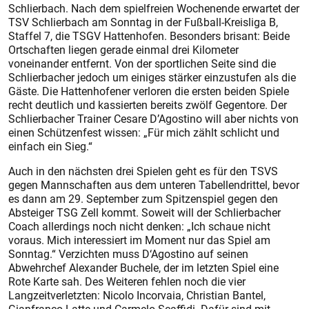
Schlierbach. Nach dem spielfreien Wochenende erwartet der
TSV Schlierbach am Sonntag in der Fußball-Kreisliga B,
Staffel 7, die TSGV Hattenhofen. Besonders brisant: Beide
Ortschaften liegen gerade einmal drei Kilometer
voneinander entfernt. Von der sportlichen Seite sind die
Schlierbacher jedoch um einiges stärker einzustufen als die
Gäste. Die Hattenhofener verloren die ersten beiden Spiele
recht deutlich und kassierten bereits zwölf Gegentore. Der
Schlierbacher Trainer Cesare D’Agostino will aber nichts von
einen Schützenfest wissen: „Für mich zählt schlicht und
einfach ein Sieg.“
Auch in den nächsten drei Spielen geht es für den TSVS
gegen Mannschaften aus dem unteren Tabellendrittel, bevor
es dann am 29. September zum Spitzenspiel gegen den
Absteiger TSG Zell kommt. Soweit will der Schlierbacher
Coach allerdings noch nicht denken: „Ich schaue nicht
voraus. Mich interessiert im Moment nur das Spiel am
Sonntag.“ Verzichten muss D‘Agostino auf seinen
Abwehrchef Alexander Buchele, der im letzten Spiel eine
Rote Karte sah. Des Weiteren fehlen noch die vier
Langzeitverletzten: Nicolo Incorvaia, Christian Bantel,