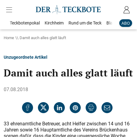
Teckbotenpokal
Kirchheim
Rund um die Teck
Blaulicht
Loka
ABO
Home
Damit auch alles glatt läuft
Unzugeordnete Artikel
Damit auch alles glatt läuft
07.08.2018
33 ehrenamtliche Betreuer, acht Helfer zwischen 14 und 16
Jahren sowie 16 Hauptamtliche des Vereins Brückenhaus
sorgen dafür, dass die Kinder eine unvergessliche Woche