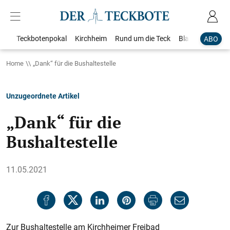
Teckbotenpokal
Kirchheim
Rund um die Teck
Blaulicht
Loka
ABO
Home
„Dank“ für die Bushaltestelle
Unzugeordnete Artikel
„Dank“ für die
Bushaltestelle
11.05.2021
Zur Bushaltestelle am Kirchheimer Freibad