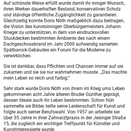
Auf schönste Weise erfüllt wurde damit ihr inniger Wunsch,
ihren Werken dauerhaften Bestand, konservativen Schutz
und ständige öffentliche Zugänglichkeit zu garantieren.
Gleichzeitig konnte Doris Nöth maßgeblich dazu beitragen,
die Vision des kunstsinnigen Oberbürgermeisters Johann
Krieger zu unterstützen, in dem von eindrucksvollen
Stuckdecken bestimmten Ambiente des nach einem
Dachgeschossbrand im Jahr 2000 aufwendig sanierten
Spätbarock-Gebäudes ein Forum für die Moderne zu
verwirklichen.
Sie ist dankbar, dass Pflichten und Chancen immer auf sie
zukamen und sie sie nur wahrnehmen musste. „Das machte
mein Leben so reich und farbig.“
Sehr stark wurde Doris Nöth von ihrem im Krieg ums Leben
gekommenen acht Jahre älteren Bruder Günther geprägt,
dessen Ideale auch ihr Leben bestimmten. Schon früh
sammelte sie Bilder, teilte seine Leidenschaft für Kunst und
folgte auch seiner Berufswahl. Von 1957 an arbeitete sie
über 35 Jahre in ihrer Zahnarztpraxis in der Jesinger Stra­ße
15, die zugleich ein wichtiger Treffpunkt für Künstler und
Kunstinteressierte wurde.