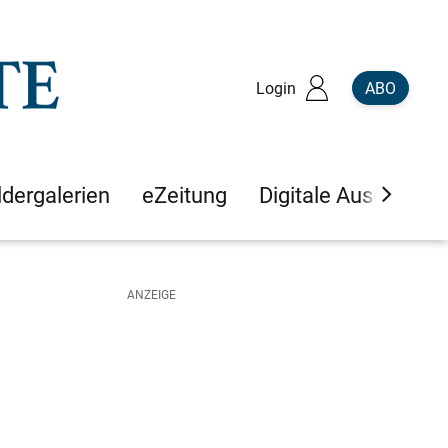
Login
ABO
ldergalerien
eZeitung
Digitale Ausgaben