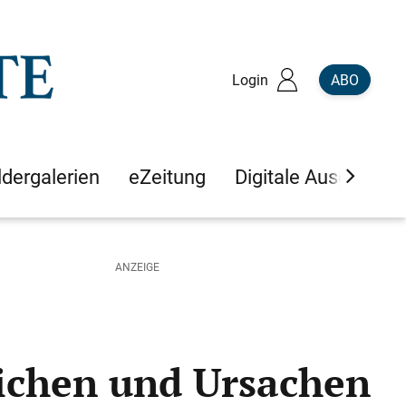
Login
ABO
ldergalerien
eZeitung
Digitale Ausgaben
ichen und Ursachen