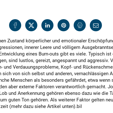
en Zustand körperlicher und emotionaler Erschöpfung.
gressionen, innerer Leere und völligem Ausgebranntse
twicklung eines Burn-outs gibt es viele. Typisch ist d
en, sind lustlos, gereizt, angespannt und aggressiv. V
- und Verdauungsprobleme, Kopf- und Rückenschmer
 sich von sich selbst und anderen, vernachlässigen A
che Menschen als besonders gefährdet, etwa wenn 
erden aber externe Faktoren verantwortlich gemacht. 
 Lob und Anerkennung gehören ebenso dazu wie die T
zum guten Ton gehören. Als weiterer Faktor gelten n
eit (mehr dazu siehe Artikel unten).bil