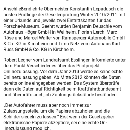
Anschließend ehrte Obermeister Konstantin Lepadusch die
besten Prüflinge der Gesellenprüfung Winter 2010/2011 mit
einer Urkunde und jeweils zwei Eintrittskarten für das
Porsche-Museum. Geehrt wurden Benjamin Deuschle vom
Autohaus Höger GmbH in Weilheim, Florian Lerch, Marc
Röse und Marcel Walter von Ramsperger Automobile GmbH
& Co. KG in Kirchheim und Timo Netz vom Autohaus Karl
Russ GmbH & Co. KG in Kirchheim.
Robert Legner vom Landratsamt Esslingen informierte unter
dem Punkt Verschiedenes über das Pilotprojekt
Onlinezulassung. Vor dem Jahr 2013 werde es keine echte
On­linezulassung geben. Ab Mitte 2012 könnten die Daten
bereits online eingegeben werden. Das System überprüfe
dann die Daten auf Richtigkeit beim Kraftfahrtbundesamt
und überprüfe auch, ob Zahlungsrückstände bestünden.
„Der Autofahrer muss aber noch immer zur
Zulassungsstelle, um die Papiere abzuholen und die
Schilder siegeln zu lassen.“ Erst wenn der Gesetzgeber
elektronische Papiere akzeptiere, sei eine echte On­
linezulassung möglich.