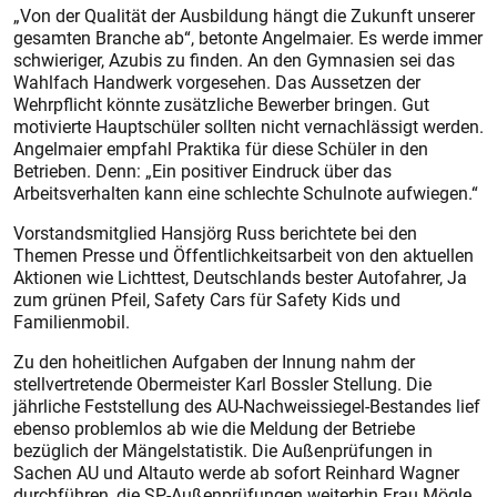
„Von der Qualität der Ausbildung hängt die Zukunft unserer
gesamten Branche ab“, betonte Angelmaier. Es werde immer
schwieriger, Azubis zu finden. An den Gymnasien sei das
Wahlfach Handwerk vorgesehen. Das Aussetzen der
Wehrpflicht könnte zusätzliche Bewerber bringen. Gut
motivierte Hauptschüler sollten nicht vernachlässigt werden.
Angelmaier empfahl Praktika für ­diese Schüler in den
Betrieben. Denn: „Ein positiver Eindruck über das
Arbeitsverhalten kann eine schlechte Schulnote aufwiegen.“
Vorstandsmitglied Hansjörg Russ berichtete bei den
Themen Presse und Öffentlichkeitsarbeit von den aktuellen
Aktionen wie Lichttest, Deutschlands bester Autofahrer, Ja
zum grünen Pfeil, Safety Cars für ­Safety Kids und
Familienmobil.
Zu den hoheitlichen Aufgaben der Innung nahm der
stellvertretende Obermeister Karl Bossler Stellung. Die
jährliche Feststellung des AU-Nachweissiegel-Bestandes lief
ebenso problemlos ab wie die Meldung der Betriebe
bezüglich der Mängelstatistik. Die Außenprüfungen in
Sachen AU und Altauto werde ab sofort Reinhard Wagner
durchführen, die SP-Außenprüfungen weiterhin Frau Mögle,