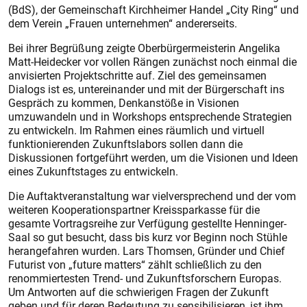
(BdS), der Gemeinschaft Kirchheimer Handel „City Ring“ und
dem Verein „Frauen unternehmen“ andererseits.
Bei ihrer Begrüßung zeigte Oberbürgermeisterin Angelika
Matt-Heidecker vor vollen Rängen zunächst noch einmal die
anvisierten Projektschritte auf. Ziel des gemeinsamen
Dialogs ist es, untereinander und mit der Bürgerschaft ins
Gespräch zu kommen, Denkanstöße in Visionen
umzuwandeln und in Workshops entsprechende Strategien
zu entwickeln. Im Rahmen eines räumlich und virtuell
funktionierenden Zukunftslabors sollen dann die
Diskussionen fortgeführt werden, um die Visionen und Ideen
eines Zukunftstages zu entwickeln.
Die Auftaktveranstaltung war vielversprechend und der vom
weiteren Kooperationspartner Kreissparkasse für die
gesamte Vortragsreihe zur Verfügung gestellte Henninger-
Saal so gut besucht, dass bis kurz vor Beginn noch Stühle
herangefahren wurden. Lars Thomsen, Gründer und Chief
Futurist von „future matters“ zählt schließlich zu den
renommiertesten Trend- und Zukunftsforschern Europas.
Um Antworten auf die schwierigen Fragen der Zukunft
geben und für deren Bedeutung zu sensibilisieren, ist ihm