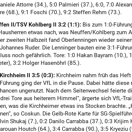
aniele Attorre (34.), 5:0 Palmieri (37.), 6:0, 7:0 Alexa
re (68.), 9:1 Foschi (70.), 9:2 Steffen Rehm (73.).
n II/TSV Kohlberg II 3:2 (1:1):
Bis zum 1:0-Führung
 Hausherren etwas nach, was Neuffen/Kohlberg zum Au
 der zweiten Halbzeit fand Oberlenningen wieder seine
 Johannes Ruder. Die Lenninger bauten eine 3:1-Führu
luss noch gefährlich. Tore: 1:0 Hakan Bayram (10.), 1
eter), 3:2 Holger Hasenöhrl (85.).
irchheim II 3:5 (0:3):
Kirchheim nahm früh das Heft 
-Führung ging der VfL in die Pause. Dabei hätte diese
Chancen ungenutzt. Nach dem Seitenwechsel feierte di
rei Tore aus heiterem Himmel“, ärgerte sich VfL-Trai
n, was die Kirchheimer etwas ins Stocken brachte. „
en“, so Coskun. Die Gelb-Rote Karte für SG-Spielfüh
n Shukaj (7.), 0:2 Danilo Carrabba (37.), 0:3 Krijim K
arouan Houtch (64.), 3:4 Carrabba (90.), 3:5 Kryeziu 