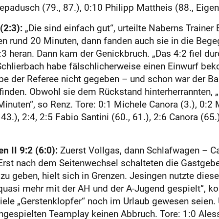
Lepadusch (79., 87.), 0:10 Philipp Mattheis (88., Eigen
(2:3):
„Die sind einfach gut“, urteilte Naberns Trainer
en rund 20 Minuten, dann fanden auch sie in die Beg
3 heran. Dann kam der Genickbruch. „Das 4:2 fiel du
. Schlierbach habe fälschlicherweise einen Einwurf b
e der Referee nicht gegeben – und schon war der Bal
 finden. Obwohl sie dem Rückstand hinterherrannten, 
inuten“, so Renz. Tore: 0:1 Michele Canora (3.), 0:2 M
 43.), 2:4, 2:5 Fabio Santini (60., 61.), 2:6 Canora (65.
 II 9:2 (6:0):
Zuerst Vollgas, dann Schlafwagen – Cat
Erst nach dem Seitenwechsel schalteten die Gastgeber
 zu geben, hielt sich in Grenzen. Jesingen nutzte dies
 quasi mehr mit der AH und der A-Jugend ge­spielt“, 
le „Gerstenklopfer“ noch im Urlaub gewesen seien. 
ngespielten Teamplay keinen Abbruch. Tore: 1:0 Aless