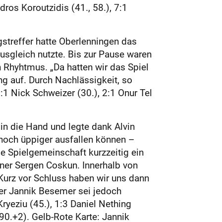
ndros Koroutzidis (41., 58.), 7:1
streffer hatte Oberlenningen das
sgleich nutzte. Bis zur Pause waren
n Rhyhtmus. „Da hatten wir das Spiel
ng auf. Durch Nachlässigkeit, so
:1 Nick Schweizer (30.), 2:1 Onur Tel
in die Hand und legte dank Alvin
 noch üppiger ausfallen können –
e Spielgemeinschaft kurzzeitig ein
ner Sergen Coskun. Innerhalb von
Kurz vor Schluss haben wir uns dann
rer Jannik Besemer sei jedoch
ryeziu (45.), 1:3 Daniel Nething
(90.+2). Gelb-Rote Karte: Jannik