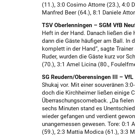
(11.), 3:0 Cosimo Attorre (23.), 4:0 D
Manfred Beer (64.), 8:1 Daniele Attor
TSV Oberlenningen – SGM VfB Neuffe
Heft in der Hand. Danach ließen die
dann die Gäs­te häufiger am Ball. In
komplett in der Hand“, sagte Trainer
Ruder, wurden die Gäste kurz vor Sch
(70.), 3:1 Amel Licina (80., Foulelfm
SG Reudern/Oberensingen III – VfL K
Shukaj vor. Mit einer souveränen 3:0
doch die Kirchheimer ließen einige 
Überraschungscomeback. „Da fielen d
sechs Minuten stand es Unentschiede
wieder gefangen und verdient gewonn
unangemessen gewesen. Tore: 0:1 Alvi
(59.), 2:3 Mattia Modica (61.), 3:3 M