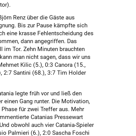
tor).
 Björn Renz über die Gäste aus
egnung. Bis zur Pause kämpfte sich
rch eine krasse Fehlentscheidung des
ekommen, dann angegriffen. Das
l im Tor. Zehn Minuten brauchten
„kann man nicht sagen, dass wir uns
ehmet Kilic (5.), 0:3 Canora (15.,
), 2:7 Santini (68.), 3:7 Tim Holder
ania legte früh vor und ließ den
 einen Gang runter. Die Motivation,
e Phase für zwei Treffer aus. Mehr
kommentierte Catanias Pressewart
Und obwohl auch vier Catania-Spieler
io Palmieri (6.), 2:0 Sascha Foschi