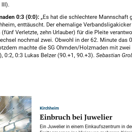
II).
den 0:3 (0:0):
„Es hat die schlechtere Mannschaft g
rchheim, enttäuscht. Der ehemalige Verbandsligakick
fünf Verletzte, zehn Urlauber) für die Pleite verantwo
chsel nochmal zwei. Obwohl in der 62. Minute das 0:1
Trotzdem machte die SG Ohmden/Holzmaden mit zwei Tr
.), 0:2, 0:3 Lukas Belzer (90.+1, 90.+3).
Sebastian Gro
Kirchheim
Einbruch bei Juwelier
Ein Juwelier in einem Einkaufszentrum in der