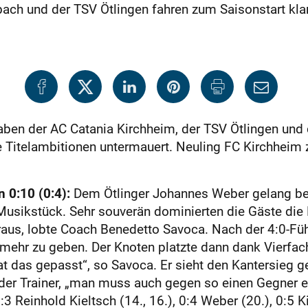
bach und der TSV Ötlingen fahren zum Saisonstart klar
aben der AC Catania Kirchheim, der TSV Ötlingen und
ihre Titelambitionen untermauert. Neuling FC Kirchhe
 0:10 (0:4):
Dem Ötlinger Johannes Weber gelang bere
sikstück. Sehr souverän dominierten die Gäste die P
raus, lobte Coach Benedetto Savoca. Nach der 4:0-Füh
mehr zu geben. Der Knoten platzte dann dank Vierfach
t das gepasst“, so Savoca. Er sieht den Kantersieg g
 der Trainer, „man muss auch gegen so einen Gegner ein
3 Reinhold Kieltsch (14., 16.), 0:4 Weber (20.), 0:5 Ki