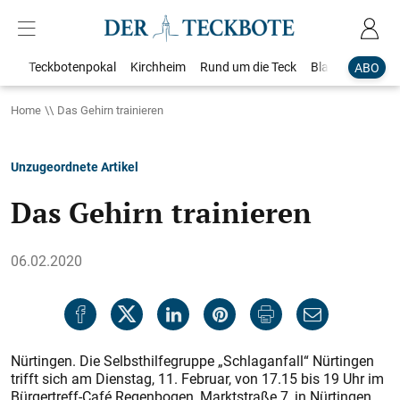
Teckbotenpokal
Kirchheim
Rund um die Teck
Blaulicht
Loka
ABO
Home
Das Gehirn trainieren
Unzugeordnete Artikel
Das Gehirn trainieren
06.02.2020
Nürtingen. Die Selbsthilfegruppe „Schlaganfall“ Nürtingen
trifft sich am Dienstag, 11. Februar, von 17.15 bis 19 Uhr im
Bürgertreff-Café Regenbogen, Marktstraße 7, in Nürtingen.