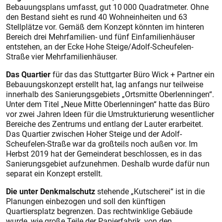
Bebauungsplans umfasst, gut 10 000 Quadratmeter. Ohne
den Bestand sieht es rund 40 Wohneinheiten und 63
Stellplätze vor. Gemäß dem Konzept könnten im hinteren
Bereich drei Mehrfamilien- und fünf Einfamilienhäuser
entstehen, an der Ecke Hohe Steige/Adolf-Scheufelen-
Straße vier Mehrfamilienhäuser.
Das Quartier
für das das Stuttgarter Büro Wick + Partner ein
Bebauungskonzept erstellt hat, lag anfangs nur teilweise
innerhalb des Sanierungsgebiets „Ortsmitte Oberlenningen“.
Unter dem Titel „Neue Mitte Oberlenningen“ hatte das Büro
vor zwei Jahren Ideen für die Umstrukturierung wesentlicher
Bereiche des Zentrums und entlang der Lauter erarbeitet.
Das Quartier zwischen Hoher Steige und der Adolf-
Scheufelen-Straße war da großteils noch außen vor. Im
Herbst 2019 hat der Gemeinderat beschlossen, es in das
Sanierungsgebiet aufzunehmen. Deshalb wurde dafür nun
separat ein Konzept erstellt.
Die unter Denkmalschutz
stehende „Kutscherei“ ist in die
Planungen einbezogen und soll den künftigen
Quartiersplatz begrenzen. Das rechtwinklige Gebäude
wurde, wie große Teile der Papierfabrik, von den