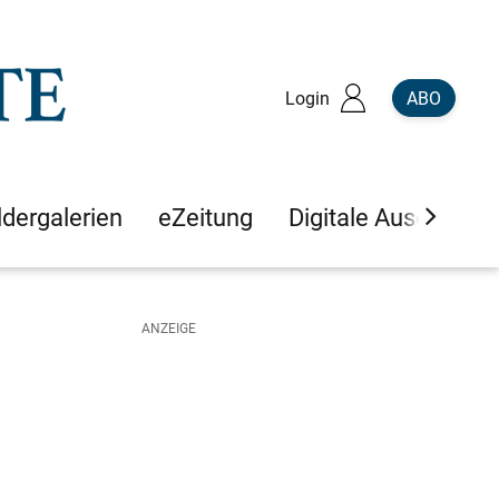
Login
ABO
ldergalerien
eZeitung
Digitale Ausgaben