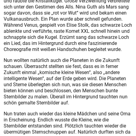
und raubte die Kristallkugel. Große Verzweiflung verbreitete
sich unter den Gestirnen des Alls. Nina Guth als Mars sang
sogar davon, dass sie „rot vor Wut“ wird und bekam einen
Vulkanausbruch. Ein Plan wurde aber schnell gefunden.
Während Venus, gespielt von Elise Stolk, das schwarze Loch
ablenkte und verführte, raste Komet XXL schnell hinein und
schnappte sich die Kugel. Erzürnt sang das schwarze Loch
ein Lied, das im Hintergrund durch eine faszinierende
Choreografie mit weißen Handschuhen begleitet wurde.
Nun wollten natürlich auch die Planeten in die Zukunft
schauen. Überrascht stellten sie fest, dass es in ferner
Zukunft einmal „komische kleine Wesen“, also „andere
intelligente Wesen“, auf der Erde geben wird. Die Planeten
und Sterne überlegten sich nun, was sie diesen Menschen
bieten können und beschlossen, den Menschen bunte
Sternbilder zu malen. Überall im Hintergrund tauchten nun
schön gemalte Sternbilder auf.
Nun traten auch wieder das kleine Mädchen und seine Oma
in Erscheinung. Endlich wusste die Kleine, wie die
Sternbilder entstanden sind. Plötzlich tauchten wieder die
übermütigen Sternschnuppen auf. Natürlich durften sich da