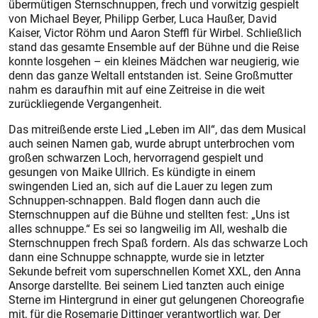
übermütigen Sternschnuppen, frech und vorwitzig gespielt
von Michael Beyer, Philipp Gerber, Luca Haußer, David
Kaiser, Victor Röhm und Aaron Steffl für Wirbel. Schließlich
stand das gesamte Ensemble auf der Bühne und die Reise
konnte losgehen – ein kleines Mädchen war neugierig, wie
denn das ganze Weltall entstanden ist. Seine Großmutter
nahm es da­raufhin mit auf eine Zeitreise in die weit
zurückliegende Vergangenheit.
Das mitreißende erste Lied „Leben im All“, das dem Musical
auch seinen Namen gab, wurde abrupt unterbrochen vom
großen schwarzen Loch, hervorragend gespielt und
gesungen von Maike Ullrich. Es kündigte in einem
swingenden Lied an, sich auf die Lauer zu legen zum
Schnuppen-schnappen. Bald flogen dann auch die
Sternschnuppen auf die Bühne und stellten fest: „Uns ist
alles schnuppe.“ Es sei so langweilig im All, weshalb die
Sternschnuppen frech Spaß fordern. Als das schwarze Loch
dann eine Schnuppe schnappte, wurde sie in letzter
Sekunde befreit vom superschnellen Komet XXL, den Anna
Ansorge darstellte. Bei seinem Lied tanzten auch einige
Sterne im Hintergrund in einer gut gelungenen Choreografie
mit, für die Rosemarie Dittinger verantwortlich war. Der