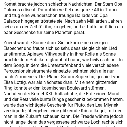
Komet brachte jedoch schlechte Nachrichten: Der Stern Opa
Galaxos erlischt. Daraufhin verfiel das ganze All in Trauer
und trug eine wunderschön traurige Ballade vor. Opa
Galaxos hingegen tröstete sie. Nach zehn Milliarden Jahren
sei es an der Zeit für ihn, zu gehen, und er hatte natürlich ein
paar Geschenke für seine Planeten parat.
Zuerst war die Sonne dran. Sie bekam einen riesigen
Eisbecher und freute sich so sehr, dass sie gleich ein Lied
anstimmte. Apinaya Vithyapathy in ihrer Rolle als Sonne
brachte dem Publikum glaubhaft nahe, wie heiß es ihr ist. In
dem Song, in dem die Unterstufenband viele verschiedene
Percussionsinstrumente einsetzte, sehnten sich alle nur
nach Zitroneneis. Der Planet Saturn Superstar, gespielt von
Elisa Lottig, war als Nächstes dran. Mit einem glitzernden
Ring konnte er den kosmischen Boulevard stürmen.
Nachdem der Komet XXL Rollschuhe, die Erde einen Mond
und der Rest viele bunte Dinge geschenkt bekommen hatten,
wurde das wichtigste Geschenk für Pluto, den Lea Mlynek
verkörperte, übergeben: eine glitzernde Kristallkugel, mit der
man in die Zukunft schauen kann. Die Freude währte jedoch
nicht lange, denn das vergessene schwarze Loch rächte sich