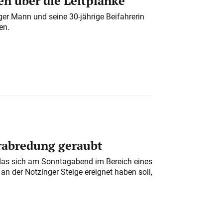
n über die Leitplanke
iger Mann und seine 30-jährige Beifahrerin
en.
erabredung geraubt
das sich am Sonntagabend im Bereich eines
n der Notzinger Steige ereignet haben soll,