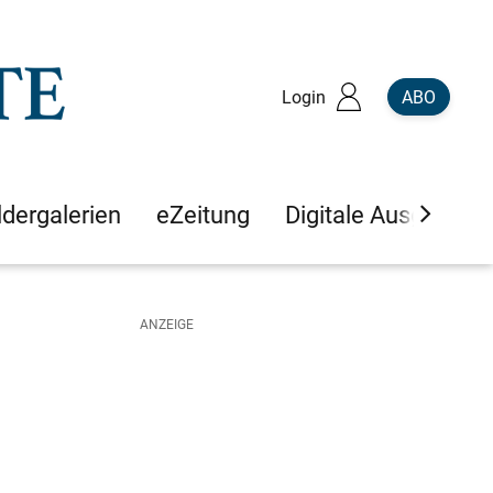
Login
ABO
ldergalerien
eZeitung
Digitale Ausgaben