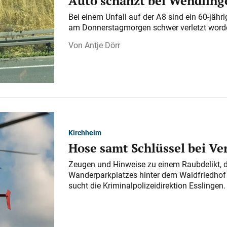
Auto schanzt bei Wendlinge
Bei einem Unfall auf der A 8 sind ein 60-jähr
am Donnerstagmorgen schwer verletzt word
Antje Dörr
Kirchheim
Hose samt Schlüssel bei V
Zeugen und Hinweise zu einem Raubdelikt, 
Wanderparkplatzes hinter dem Waldfriedhof a
sucht die Kriminalpolizeidirektion Esslingen.