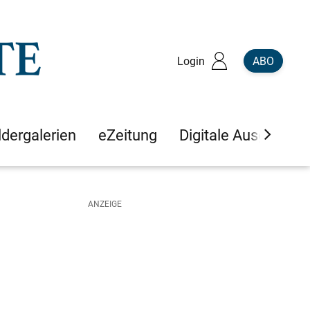
Login
ABO
ldergalerien
eZeitung
Digitale Ausgaben