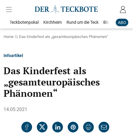
Teckbotenpokal
Kirchheim
Rund um die Teck
Blaulicht
Loka
ABO
Home
Das Kinderfest als „gesamteuropäisches Phänomen“
Infoartikel
Das Kinderfest als
„gesamteuropäisches
Phänomen“
14.05.2021