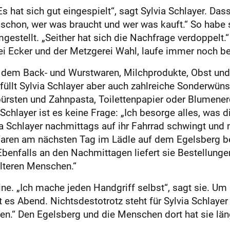
„Es hat sich gut eingespielt“, sagt Sylvia Schlayer. Das
iß schon, wer was braucht und wer was kauft.“ So hab
gestellt. „Seither hat sich die Nachfrage verdoppelt
rei Ecker und der Metzgerei Wahl, laufe immer noch b
dem Back- und Wurstwaren, Milchprodukte, Obst und 
llt Sylvia Schlayer aber auch zahlreiche Sonderwünsc
bürsten und Zahnpasta, Toilettenpapier oder Blumene
 Schlayer ist es keine Frage: „Ich besorge alles, wa
lvia Schlayer nachmittags auf ihr Fahrrad schwingt un
aren am nächsten Tag im Lädle auf dem Egelsberg be
benfalls an den Nachmittagen liefert sie Bestellunge
älteren Menschen.“
eine. „Ich mache jeden Handgriff selbst“, sagt sie. Um
es Abend. Nichtsdestotrotz steht für Sylvia Schlayer 
iten.“ Den Egelsberg und die Menschen dort hat sie lä