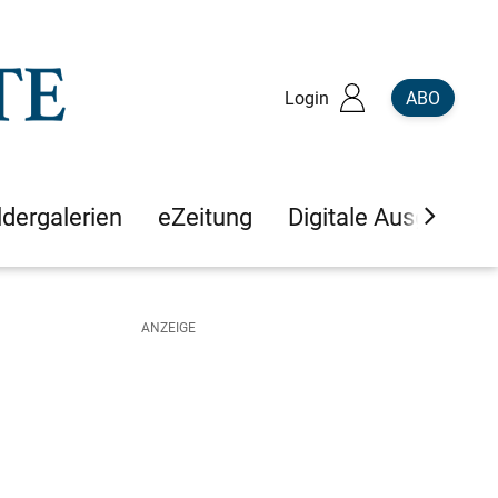
Login
ABO
ldergalerien
eZeitung
Digitale Ausgaben