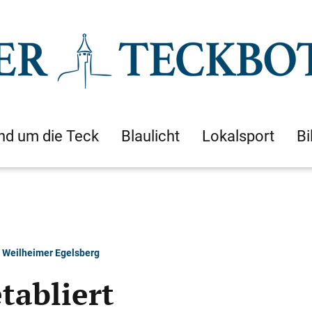
nd um die Teck
Blaulicht
Lokalsport
Bi
m Weilheimer Egelsberg
tabliert