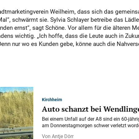
adtmarketingverein Weilheim, dass sich das gemein
al“, schwärmt sie. Sylvia Schlayer betreibe das Lädle 
den ernst“, sagt Schöne. Vor allem für die älteren 
s wichtig. „Ich hoffe, dass die Leute auch in Zukun
 Denn nur wo es Kunden gebe, könne auch die Nahverso
Kirchheim
Auto schanzt bei Wendlinge
Bei einem Unfall auf der A 8 sind ein 60-jähr
am Donnerstagmorgen schwer verletzt word
Antje Dörr