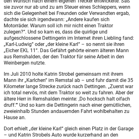
den Wunsch nach einem eigenen Trecker entwickelte. Saß
sie zuvor nur ab und zu am Steuer eines Schleppers, wenn
sich die Gelegenheit bei Freunden oder Verwandten ergab,
dachte sie sich irgendwann: „Andere kaufen sich
Motorräder. Warum soll ich mir nicht einen Traktor
zulegen?“. Und so kam es, dass die quirlige und
aufgeschlossene Dettingerin im Internet ihren Liebling fand:
„Karl-Ludwig“ oder „der kleine Karl“ – so nennt sie ihren
„Eicher EKL 11“. Das Gefährt gehörte einem älteren Mann
aus Remshalden, der den Traktor für seine Arbeit in den
Weinbergen nutzte.
Im Juli 2010 holte Katrin Strobel gemeinsam mit ihrem
Mann ihr „Karlchen“ im Remstal ab – und fuhr damit die 35
Kilometer lange Strecke zurück nach Dettingen. „Zuerst war
ich total nervös, mit dem Traktor so weit zu fahren. Aber der
ältere Herr in Remshalden meinte: ,Do hocksch halt oifach
druff.‘“ Und so kam die Dettingerin nach einer gemütlichen,
zweieinhalb Stunden andauernden Fahrt wohlbehalten zu
Hause an.
Dort erhielt „der kleine Karl“ gleich einen Platz in der Garage
– und Katrin Strobels Auto wurde kurzerhand an den