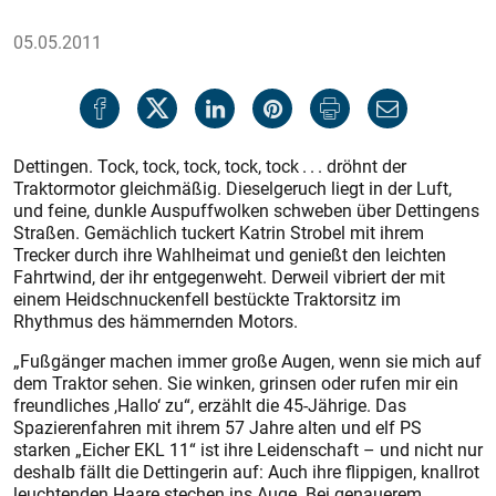
05.05.2011
Dettingen. Tock, tock, tock, tock, tock . . . dröhnt der
Traktormotor gleichmäßig. Dieselgeruch liegt in der Luft,
und feine, dunkle Auspuffwolken schweben über Dettingens
Straßen. Gemächlich tuckert Katrin Strobel mit ihrem
Trecker durch ihre Wahlheimat und genießt den leichten
Fahrtwind, der ihr entgegenweht. Derweil vibriert der mit
einem Heidschnuckenfell bestückte Traktorsitz im
Rhythmus des hämmernden Motors.
„Fußgänger machen immer große Augen, wenn sie mich auf
dem Traktor sehen. Sie winken, grinsen oder rufen mir ein
freundliches ,Hallo‘ zu“, erzählt die 45-Jährige. Das
Spazierenfahren mit ihrem 57 Jahre alten und elf PS
starken „Eicher EKL 11“ ist ihre Leidenschaft – und nicht nur
deshalb fällt die Dettingerin auf: Auch ihre flippigen, knallrot
leuchtenden Haare stechen ins Auge. Bei genauerem