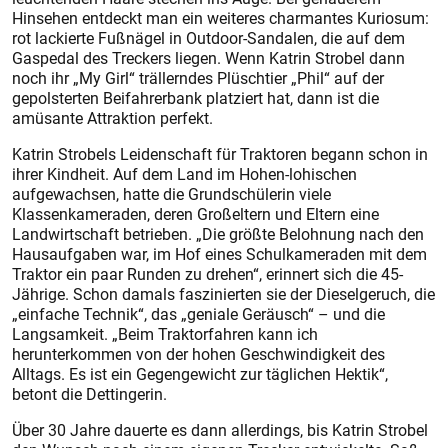
Hinsehen entdeckt man ein weiteres charmantes Kuriosum:
rot lackierte Fußnägel in Outdoor-Sandalen, die auf dem
Gaspedal des Treckers liegen. Wenn Katrin Strobel dann
noch ihr „My Girl“ trällerndes Plüschtier „Phil“ auf der
gepolsterten Beifahrerbank platziert hat, dann ist die
amüsante Attraktion perfekt.
Katrin Strobels Leidenschaft für Traktoren begann schon in
ihrer Kindheit. Auf dem Land im Hohen-lohischen
aufgewachsen, hatte die Grundschülerin viele
Klassenkameraden, deren Großeltern und Eltern eine
Landwirtschaft betrieben. „Die größte Belohnung nach den
Hausaufgaben war, im Hof eines Schulkameraden mit dem
Traktor ein paar Runden zu drehen“, erinnert sich die 45-
Jährige. Schon damals faszinierten sie der Dieselgeruch, die
„einfache Technik“, das „geniale Geräusch“ – und die
Langsamkeit. „Beim Traktorfahren kann ich
herunterkommen von der hohen Geschwindigkeit des
Alltags. Es ist ein Gegengewicht zur täglichen Hektik“,
betont die Dettingerin.
Über 30 Jahre dauerte es dann allerdings, bis Katrin Strobel