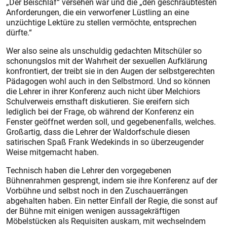
„Der Beischlaf“ versehen war und die „den geschraubtesten
Anforderungen, die ein verworfener Lüstling an eine
unzüchtige Lektüre zu stellen vermöchte, entsprechen
dürfte.“
Wer also seine als unschuldig gedachten Mitschüler so
schonungslos mit der Wahrheit der sexuellen Aufklärung
konfrontiert, der treibt sie in den Augen der selbstgerechten
Pädagogen wohl auch in den Selbstmord. Und so können
die Lehrer in ihrer Konferenz auch nicht über Melchiors
Schulverweis ernsthaft diskutieren. Sie ereifern sich
lediglich bei der Frage, ob während der Konferenz ein
Fenster geöffnet werden soll, und gegebenenfalls, welches.
Großartig, dass die Lehrer der Waldorfschule diesen
satirischen Spaß Frank Wedekinds in so überzeugender
Weise mitgemacht haben.
Technisch haben die Lehrer den vorgegebenen
Bühnenrahmen gesprengt, indem sie ihre Konferenz auf der
Vorbühne und selbst noch in den Zuschauerrängen
abgehalten haben. Ein netter Einfall der Regie, die sonst auf
der Bühne mit einigen wenigen aussagekräftigen
Möbelstücken als Requisiten auskam, mit wechselndem