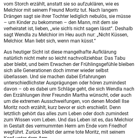
vom Storch erzählt, anstatt sie so aufzuklären, wie es
Melchior mit seinem Freund Moritz tut. Nach langem
Drängen sagt sie ihrer Tochter lediglich nebulös, sie müsse
– um Kinder zu bekommen – den Mann, mit dem sie
verheiratet ist, lieben, „wie sich‘s nicht sagen lässt“. Deshalb
sagt Wendla zu Melchior im Heu auch nur: „Nicht Küssen,
Melchior. Man liebt sich, wenn man küsst.“
Aus heutiger Sicht ist diese mangelhafte Aufklärung
natürlich nicht mehr so leicht nachvollziehbar. Das Tabu
aber bleibt, und beim Erwachen der Frühlingsgefühle bleiben
sich alle Generationen doch immer wieder selbst
überlassen. Und sie machen dabei Erfahrungen
unterschiedlichster Ausprägungen oder hören zumindest
davon – ob es dabei um Schläge geht, die sich Wendla nach
den Erzählungen ihrer Freundin Martha wünscht, oder auch
um die extremen Ausschweifungen, von denen Modell Ilse
Moritz noch erzählt, kurz bevor er sich erschießt. Denn
letztlich gehört das alles zum Leben oder doch zumindest
zum Wissen vom Leben. Und das Leben ist es, das Melchior
in Gestalt des vermummten Herrn am Ende vom Friedhof
wegführt. Zurück bleibt der arme tote Moritz, mit seinem