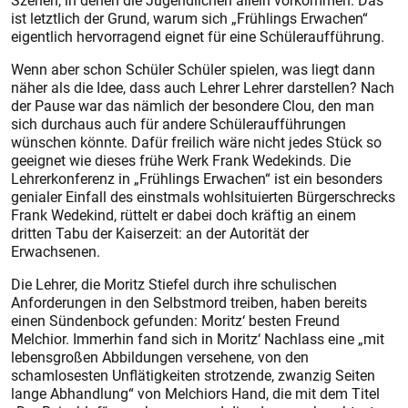
Szenen, in denen die Jugendlichen allein vorkommen. Das
ist letztlich der Grund, warum sich „Frühlings Erwachen“
eigentlich hervorragend eignet für eine Schüleraufführung.
Wenn aber schon Schüler Schüler spielen, was liegt dann
näher als die Idee, dass auch Lehrer Lehrer darstellen? Nach
der Pause war das nämlich der besondere Clou, den man
sich durchaus auch für andere Schüleraufführungen
wünschen könnte. Dafür freilich wäre nicht jedes Stück so
geeignet wie dieses frühe Werk Frank Wedekinds. Die
Lehrerkonferenz in „Frühlings Erwachen“ ist ein besonders
genialer Einfall des einstmals wohlsituierten Bürgerschrecks
Frank Wedekind, rüttelt er dabei doch kräftig an einem
dritten Tabu der Kaiserzeit: an der Autorität der
Erwachsenen.
Die Lehrer, die Moritz Stiefel durch ihre schulischen
Anforderungen in den Selbstmord treiben, haben bereits
einen Sündenbock gefunden: Moritz‘ besten Freund
Melchior. Immerhin fand sich in Moritz‘ Nachlass eine „mit
lebensgroßen Abbildungen versehene, von den
schamlosesten Unflätigkeiten strotzende, zwanzig Seiten
lange Abhandlung“ von Melchiors Hand, die mit dem Titel