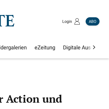
Login
ABO
ldergalerien
eZeitung
Digitale Ausgaben
r Action und