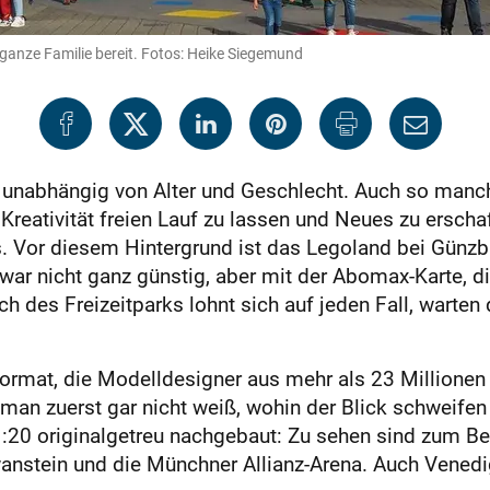
 ganze Familie bereit. Fotos: Heike Siegemund
 unabhängig von Alter und Geschlecht. Auch so manc
 Kreativität freien Lauf zu lassen und Neues zu ersch
 Vor diesem Hintergrund ist das Legoland bei Günzbur
t zwar nicht ganz günstig, aber mit der Abomax-Karte,
h des Freizeitparks lohnt sich auf jeden Fall, warten
rformat, die Modelldesigner aus mehr als 23 Millione
 man zuerst gar nicht weiß, wohin der Blick schweifen
0 originalgetreu nachgebaut: Zu sehen sind zum Beis
stein und die Münchner Allianz-Arena. Auch Venedig