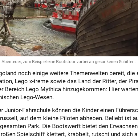
 Abenteuer, zum Beispiel eine Bootstour vorbei an gesunkenen Schiffen.
oland noch einige weitere Themenwelten bereit, die e
ation, Lego x-treme sowie das Land der Ritter, der Pir
der Bereich Lego Mythica hinzugekommen: Hier warten
thischen Lego-Wesen.
der Junior-Fahrschule können die Kinder einen Führers
ussell, auf dem kleine Piloten abheben. Beliebt ist a
n gesamten Park. Die Bootswerft bietet den Erwachsen
en Spielschiff klettert, krabbelt, rutscht und sich a