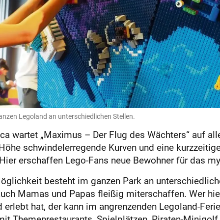
anzen Legoland an unterschiedlichen Stellen.
a wartet „Maximus – Der Flug des Wächters“ auf alle
Höhe schwindelerregende Kurven und eine kurzzeitige
Hier erschaffen Lego-Fans neue Bewohner für das my
glichkeit besteht im ganzen Park an unterschiedlich
auch Mamas und Papas fleißig miterschaffen. Wer hier
d erlebt hat, der kann im angrenzenden Legoland-Feri
mit Themenrestaurants, Spielplätzen, Piraten-Minigolf