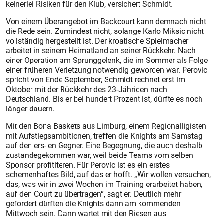
keinerlei Risiken für den Klub, versichert Schmidt.
Von einem Überangebot im Backcourt kann demnach nicht
die Rede sein. Zumindest nicht, solange Karlo Miksic nicht
vollständig hergestellt ist. Der kroatische Spielmacher
arbeitet in seinem Heimatland an seiner Rückkehr. Nach
einer Operation am Sprunggelenk, die im Sommer als Folge
einer früheren Verletzung notwendig geworden war. Perovic
spricht von Ende September, Schmidt rechnet erst im
Oktober mit der Rückkehr des 23-Jährigen nach
Deutschland. Bis er bei hundert Prozent ist, dürfte es noch
länger dauern.
Mit den Bona Baskets aus Limburg, einem Regionalligisten
mit Aufstiegsambitionen, treffen die Knights am Samstag
auf den ers- en Gegner. Eine Begegnung, die auch deshalb
zustandegekommen war, weil beide Teams vom selben
Sponsor profititeren. Für Perovic ist es ein erstes
schemenhaftes Bild, auf das er hofft. „Wir wollen versuchen,
das, was wir in zwei Wochen im Training erarbeitet haben,
auf den Court zu übertragen“, sagt er. Deutlich mehr
gefordert dürften die Knights dann am kommenden
Mittwoch sein. Dann wartet mit den Riesen aus