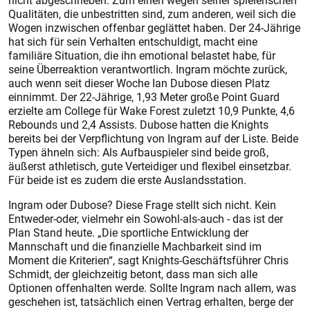
nicht abgeschrieben. Zum einen wegen seiner spielerischen
Qualitäten, die unbestritten sind, zum anderen, weil sich die
Wogen inzwischen offenbar geglättet haben. Der 24-Jährige
hat sich für sein Verhalten entschuldigt, macht eine
familiäre Situation, die ihn emotional belastet habe, für
seine Überreaktion verantwortlich. Ingram möchte zurück,
auch wenn seit dieser Woche Ian Dubose diesen Platz
einnimmt. Der 22-Jährige, 1,93 Meter große Point Guard
erzielte am College für Wake Forest zuletzt 10,9 Punkte, 4,6
Rebounds und 2,4 Assists. Dubose hatten die Knights
bereits bei der Verpflichtung von Ingram auf der Liste. Beide
Typen ähneln sich: Als Aufbauspieler sind beide groß,
äußerst athletisch, gute Verteidiger und flexibel einsetzbar.
Für beide ist es zudem die erste Auslandsstation.
Ingram oder Dubose? Diese Frage stellt sich nicht. Kein
Entweder-oder, vielmehr ein Sowohl-als-auch - das ist der
Plan Stand heute. „Die sportliche Entwicklung der
Mannschaft und die finanzielle Machbarkeit sind im
Moment die Kriterien“, sagt Knights-Geschäftsführer Chris
Schmidt, der gleichzeitig betont, dass man sich alle
Optionen offenhalten werde. Sollte Ingram nach allem, was
geschehen ist, tatsächlich einen Vertrag erhalten, berge der