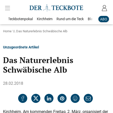
Teckbotenpokal
Kirchheim
Rund um die Teck
Blaulicht
Loka
ABO
Home
Das Naturerlebnis Schwäbische Alb
Unzugeordnete Artikel
Das Naturerlebnis
Schwäbische Alb
28.02.2018
Kirchheim. Am kommenden Freitag, 2. März, organisiert der