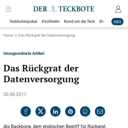
Teckbotenpokal
Kirchheim
Rund um die Teck
Blaulicht
Loka
ABO
Home
Das Rückgrat der Datenversorgung
Unzugeordnete Artikel
Das Rückgrat der
Datenversorgung
30.06.2017
Als Backbone, dem englischen Begriff für Rückgrat,