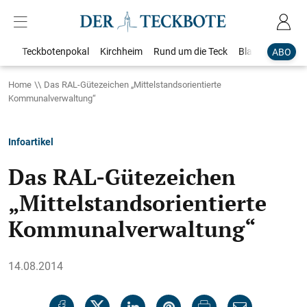
Teckbotenpokal
Kirchheim
Rund um die Teck
Blaulicht
Loka
ABO
Home
Das RAL-Gütezeichen „Mittelstandsorientierte
Kommunalverwaltung“
Infoartikel
Das RAL-Gütezeichen
„Mittelstandsorientierte
Kommunalverwaltung“
14.08.2014